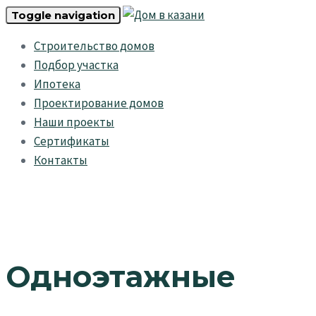
Skip
Skip
Toggle navigation
links
to
Строительство домов
primary
Подбор участка
navigation
Ипотека
Skip
Проектирование домов
to
Наши проекты
content
Сертификаты
Контакты
Одноэтажные