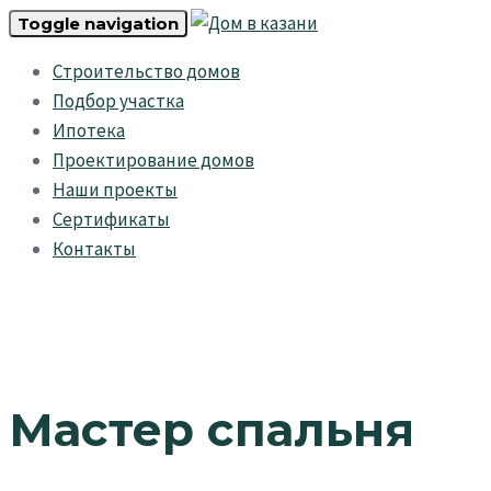
Skip
Skip
Toggle navigation
links
to
Строительство домов
primary
Подбор участка
navigation
Ипотека
Skip
Проектирование домов
to
Наши проекты
content
Сертификаты
Контакты
Мастер спальня