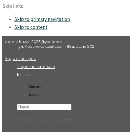
Skip links
Skip to primary navigation
Skip to content
dom-v-kazani2023@yandex.ru
ул. Краснококшайская, 189а, офис 902
Задать вопрос
Перезвоните мне
Казань
Москва
Казань
Введите запрос и нажмите enter