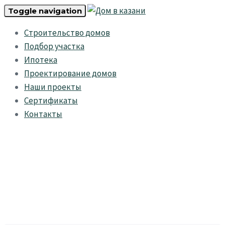
Skip
Skip
Toggle navigation
links
to
Строительство домов
primary
Подбор участка
navigation
Ипотека
Skip
Проектирование домов
to
Наши проекты
content
Сертификаты
Контакты