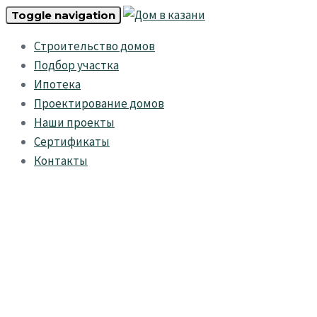
Skip
Skip
Toggle navigation
links
to
Строительство домов
primary
Подбор участка
navigation
Ипотека
Skip
Проектирование домов
to
Наши проекты
content
Сертификаты
Контакты