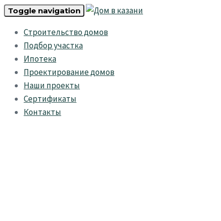
Skip
Skip
Toggle navigation
links
to
Строительство домов
primary
Подбор участка
navigation
Ипотека
Skip
Проектирование домов
to
Наши проекты
content
Сертификаты
Контакты