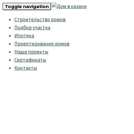
Skip
Skip
Toggle navigation
links
to
Строительство домов
primary
Подбор участка
navigation
Ипотека
Skip
Проектирование домов
to
Наши проекты
content
Сертификаты
Контакты