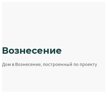
Skip
Skip
links
to
primary
navigation
Skip
to
content
Вознесение
Дом в Вознесение, построенный по проекту