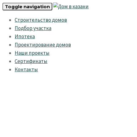
Skip
Skip
Toggle navigation
links
to
Строительство домов
primary
Подбор участка
navigation
Ипотека
Skip
Проектирование домов
to
Наши проекты
content
Сертификаты
Контакты