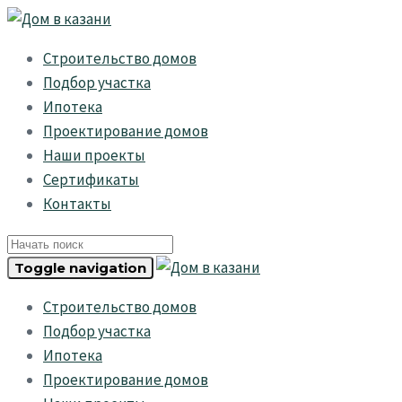
Skip
Skip
links
to
Строительство домов
primary
Подбор участка
navigation
Ипотека
Skip
Проектирование домов
to
Наши проекты
content
Сертификаты
Контакты
Toggle navigation
Строительство домов
Подбор участка
Ипотека
Проектирование домов