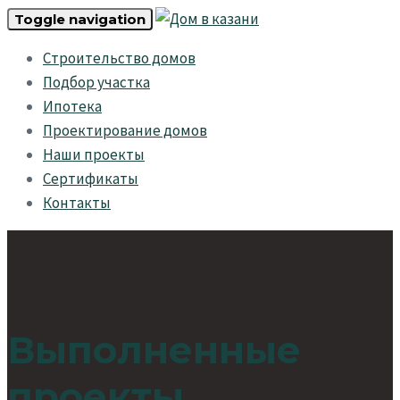
Skip
Skip
Toggle navigation
links
to
Строительство домов
primary
Подбор участка
navigation
Ипотека
Skip
Проектирование домов
to
Наши проекты
content
Сертификаты
Контакты
Выполненные
проекты